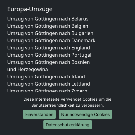
Europa-Umzüge
Umzug von Göttingen nach Belarus
Umzug von Göttingen nach Belgien
Umzug von Göttingen nach Bulgarien
Umzug von Göttingen nach Dänemark
Umzug von Göttingen nach England
Umzug von Göttingen nach Portugal
Umzug von Göttingen nach Bosnien
und Herzegowina
Umzug von Göttingen nach Irland
Umzug von Göttingen nach Lettland
Umzug von Göttingen nach Zypern
Umzug von Göttingen nach Kroatien
Diese Internetseite verwendet Cookies um die
Umzug von Göttingen nach Estland
Benutzerfreundlichkeit zu verbessern.
Umzug von Göttingen nach Finnland
Einverstanden
Nur notwendige Cookies
Umzug von Göttingen nach Frankreich
Datenschutzerklärung
Umzug von Göttingen nach Griechenland
Umzug von Göttingen nach Italien