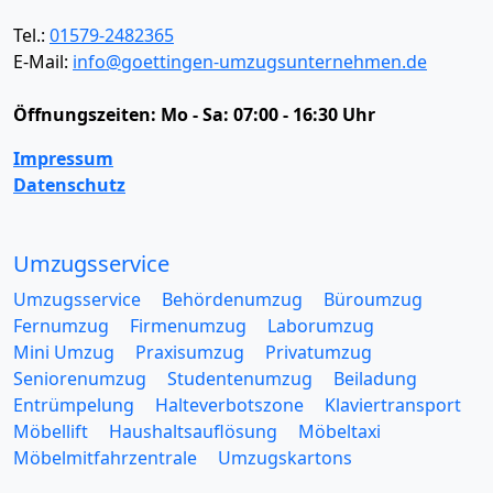
Tel.:
01579-2482365
E-Mail:
info@goettingen-umzugsunternehmen.de
Öffnungszeiten:
Mo - Sa: 07:00 - 16:30 Uhr
Impressum
Datenschutz
Umzugsservice
Umzugsservice
Behördenumzug
Büroumzug
Fernumzug
Firmenumzug
Laborumzug
Mini Umzug
Praxisumzug
Privatumzug
Seniorenumzug
Studentenumzug
Beiladung
Entrümpelung
Halteverbotszone
Klaviertransport
Möbellift
Haushaltsauflösung
Möbeltaxi
Möbelmitfahrzentrale
Umzugskartons