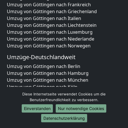
Umzug von Göttingen nach Frankreich
Umzug von Göttingen nach Griechenland
Umzug von Göttingen nach Italien
Umzug von Göttingen nach Liechtenstein
Umzug von Göttingen nach Luxemburg
Umzug von Göttingen nach Niederlande
Umzug von Göttingen nach Norwegen
Umzüge-Deutschlandweit
Umzug von Göttingen nach Berlin
Umzug von Göttingen nach Hamburg
Umzug von Göttingen nach München
Umzug von Göttingen nach Köln
Umzug von Göttingen nach Frankfurt am Main
Diese Internetseite verwendet Cookies um die
Umzug von Göttingen nach Stuttgart
Benutzerfreundlichkeit zu verbessern.
Umzug von Göttingen nach Düsseldorf
Einverstanden
Nur notwendige Cookies
Umzug von Göttingen nach Leipzig
Datenschutzerklärung
Umzug von Göttingen nach Dortmund
Umzug von Göttingen nach Essen