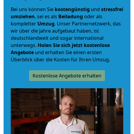
Bei uns können Sie
kostengünstig
und
stressfrei
umziehen
, sei es als
Beiladung
oder als
kompletter
Umzug
. Unser Partnernetzwerk, das
wir über die Jahre aufgebaut haben, ist
deutschlandweit und sogar international
unterwegs.
Holen Sie sich jetzt kostenlose
Angebote
und erhalten Sie einen ersten
Überblick über die Kosten für Ihren Umzug.
Kostenlose Angebote erhalten