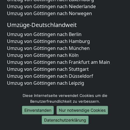
Umzug von Göttingen nach Niederlande
Umzug von Göttingen nach Norwegen
Umzüge-Deutschlandweit
Umzug von Göttingen nach Berlin
Umzug von Göttingen nach Hamburg
Umzug von Göttingen nach München
Umzug von Göttingen nach Köln
Umzug von Göttingen nach Frankfurt am Main
Umzug von Göttingen nach Stuttgart
Umzug von Göttingen nach Düsseldorf
Umzug von Göttingen nach Leipzig
Umzug von Göttingen nach Dortmund
Diese Internetseite verwendet Cookies um die
Umzug von Göttingen nach Essen
Benutzerfreundlichkeit zu verbessern.
Umzug von Göttingen nach Bremen
Umzug von Göttingen nach Dresden
Einverstanden
Nur notwendige Cookies
Umzug von Göttingen nach Hannover
Datenschutzerklärung
Umzug von Göttingen nach Nürnberg