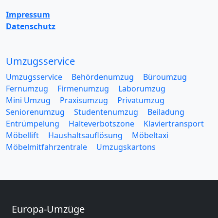
Impressum
Datenschutz
Umzugsservice
Umzugsservice
Behördenumzug
Büroumzug
Fernumzug
Firmenumzug
Laborumzug
Mini Umzug
Praxisumzug
Privatumzug
Seniorenumzug
Studentenumzug
Beiladung
Entrümpelung
Halteverbotszone
Klaviertransport
Möbellift
Haushaltsauflösung
Möbeltaxi
Möbelmitfahrzentrale
Umzugskartons
Europa-Umzüge