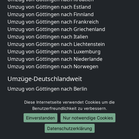
Umzug von Göttingen nach Estland
Umzug von Göttingen nach Finnland
Umzug von Göttingen nach Frankreich
Umzug von Göttingen nach Griechenland
Umzug von Göttingen nach Italien
Umzug von Göttingen nach Liechtenstein
Umzug von Göttingen nach Luxemburg
Umzug von Göttingen nach Niederlande
Umzug von Göttingen nach Norwegen
Umzüge-Deutschlandweit
Umzug von Göttingen nach Berlin
Umzug von Göttingen nach Hamburg
Diese Internetseite verwendet Cookies um die
Umzug von Göttingen nach München
Benutzerfreundlichkeit zu verbessern.
Umzug von Göttingen nach Köln
Umzug von Göttingen nach Frankfurt am Main
Einverstanden
Nur notwendige Cookies
Umzug von Göttingen nach Stuttgart
Datenschutzerklärung
Umzug von Göttingen nach Düsseldorf