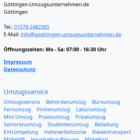
Göttingen-Umzugsunternehmen.de
Göttingen
Tel.:
01579-2482365
E-Mail:
info@goettingen-umzugsunternehmen.de
Öffnungszeiten:
Mo - Sa: 07:00 - 16:30 Uhr
Impressum
Datenschutz
Umzugsservice
Umzugsservice
Behördenumzug
Büroumzug
Fernumzug
Firmenumzug
Laborumzug
Mini Umzug
Praxisumzug
Privatumzug
Seniorenumzug
Studentenumzug
Beiladung
Entrümpelung
Halteverbotszone
Klaviertransport
Möbellift
Haushaltsauflösung
Möbeltaxi