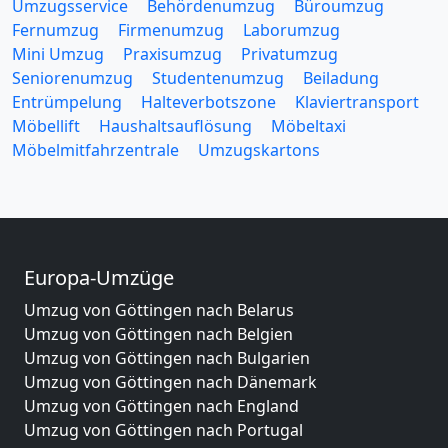
Umzugsservice
Behördenumzug
Büroumzug
Fernumzug
Firmenumzug
Laborumzug
Mini Umzug
Praxisumzug
Privatumzug
Seniorenumzug
Studentenumzug
Beiladung
Entrümpelung
Halteverbotszone
Klaviertransport
Möbellift
Haushaltsauflösung
Möbeltaxi
Möbelmitfahrzentrale
Umzugskartons
Europa-Umzüge
Umzug von Göttingen nach Belarus
Umzug von Göttingen nach Belgien
Umzug von Göttingen nach Bulgarien
Umzug von Göttingen nach Dänemark
Umzug von Göttingen nach England
Umzug von Göttingen nach Portugal