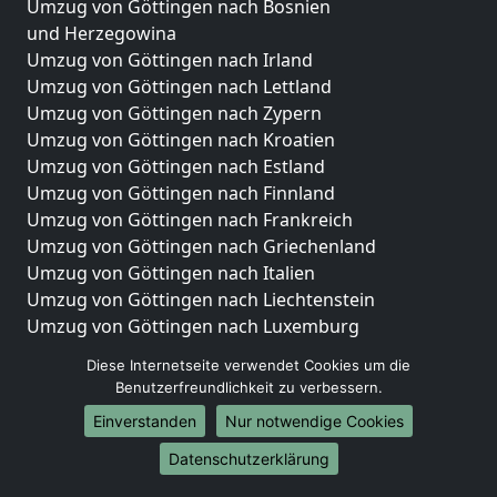
Umzug von Göttingen nach Bosnien
und Herzegowina
Umzug von Göttingen nach Irland
Umzug von Göttingen nach Lettland
Umzug von Göttingen nach Zypern
Umzug von Göttingen nach Kroatien
Umzug von Göttingen nach Estland
Umzug von Göttingen nach Finnland
Umzug von Göttingen nach Frankreich
Umzug von Göttingen nach Griechenland
Umzug von Göttingen nach Italien
Umzug von Göttingen nach Liechtenstein
Umzug von Göttingen nach Luxemburg
Umzug von Göttingen nach Niederlande
Diese Internetseite verwendet Cookies um die
Umzug von Göttingen nach Norwegen
Benutzerfreundlichkeit zu verbessern.
Umzüge-Deutschlandweit
Einverstanden
Nur notwendige Cookies
Umzug von Göttingen nach Berlin
Datenschutzerklärung
Umzug von Göttingen nach Hamburg