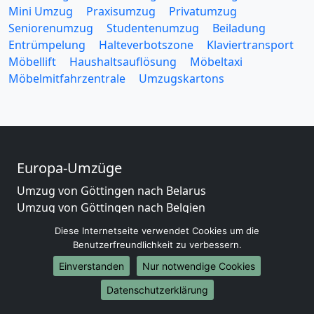
Mini Umzug
Praxisumzug
Privatumzug
Seniorenumzug
Studentenumzug
Beiladung
Entrümpelung
Halteverbotszone
Klaviertransport
Möbellift
Haushaltsauflösung
Möbeltaxi
Möbelmitfahrzentrale
Umzugskartons
Europa-Umzüge
Umzug von Göttingen nach Belarus
Umzug von Göttingen nach Belgien
Umzug von Göttingen nach Bulgarien
Diese Internetseite verwendet Cookies um die
Umzug von Göttingen nach Dänemark
Benutzerfreundlichkeit zu verbessern.
Umzug von Göttingen nach England
Einverstanden
Nur notwendige Cookies
Umzug von Göttingen nach Portugal
Umzug von Göttingen nach Bosnien
Datenschutzerklärung
und Herzegowina