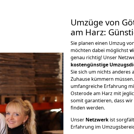
Umzüge von Göt
am Harz: Günst
Sie planen einen Umzug vo
möchten dabei möglichst
v
genau richtig! Unser Netzw
kostengünstige Umzugsdi
Sie sich um nichts anderes 
Zuhause kümmern müssen. W
umfangreiche Erfahrung m
Osterode am Harz mit jegl
somit garantieren, dass wi
finden werden.
Unser
Netzwerk
ist sorgfäl
Erfahrung im Umzugsberei