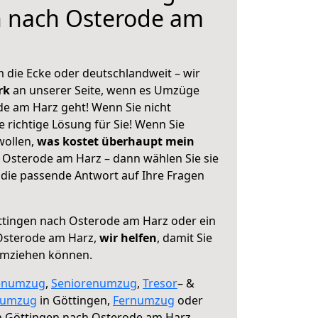
n nach Osterode am
 die Ecke oder deutschlandweit – wir
erk
an unserer Seite, wenn es Umzüge
e am Harz geht! Wenn Sie nicht
e richtige Lösung für Sie! Wenn Sie
wollen,
was kostet überhaupt mein
Osterode am Harz – dann wählen Sie sie
die passende Antwort auf Ihre Fragen
tingen nach Osterode am Harz oder ein
Osterode am Harz,
wir helfen
, damit Sie
umziehen können.
enumzug
,
Seniorenumzug
,
Tresor
– &
numzug
in Göttingen,
Fernumzug
oder
 Göttingen nach Osterode am Harz.