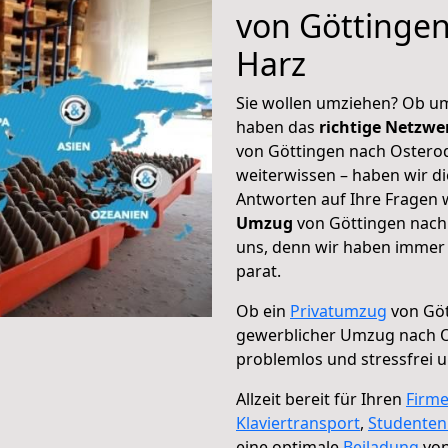
von Göttinge
Harz
Sie wollen umziehen? Ob um
haben das
richtige Netzw
von Göttingen nach Osterod
weiterwissen – haben wir di
Antworten auf Ihre Fragen 
Umzug
von Göttingen nach 
uns, denn wir haben immer 
parat.
Ob ein
Privatumzug
von Göt
gewerblicher Umzug nach 
problemlos und stressfrei 
Allzeit bereit für Ihren
Firm
Klaviertransport
,
Studente
eine optimale
Beiladung
von