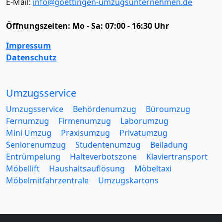
E-Mail:
info@goettingen-umzugsunternehmen.de
Öffnungszeiten:
Mo - Sa: 07:00 - 16:30 Uhr
Impressum
Datenschutz
Umzugsservice
Umzugsservice
Behördenumzug
Büroumzug
Fernumzug
Firmenumzug
Laborumzug
Mini Umzug
Praxisumzug
Privatumzug
Seniorenumzug
Studentenumzug
Beiladung
Entrümpelung
Halteverbotszone
Klaviertransport
Möbellift
Haushaltsauflösung
Möbeltaxi
Möbelmitfahrzentrale
Umzugskartons