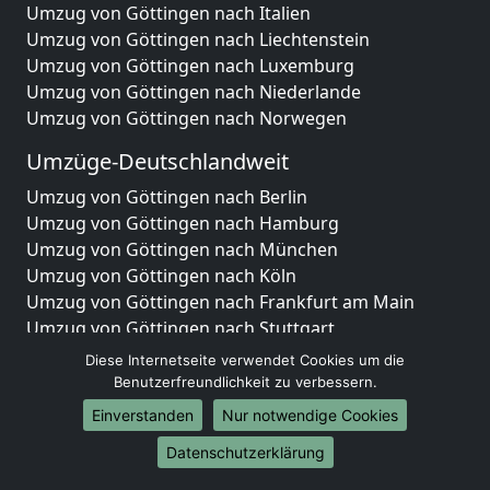
Umzug von Göttingen nach Italien
Umzug von Göttingen nach Liechtenstein
Umzug von Göttingen nach Luxemburg
Umzug von Göttingen nach Niederlande
Umzug von Göttingen nach Norwegen
Umzüge-Deutschlandweit
Umzug von Göttingen nach Berlin
Umzug von Göttingen nach Hamburg
Umzug von Göttingen nach München
Umzug von Göttingen nach Köln
Umzug von Göttingen nach Frankfurt am Main
Umzug von Göttingen nach Stuttgart
Umzug von Göttingen nach Düsseldorf
Diese Internetseite verwendet Cookies um die
Umzug von Göttingen nach Leipzig
Benutzerfreundlichkeit zu verbessern.
Umzug von Göttingen nach Dortmund
Einverstanden
Nur notwendige Cookies
Umzug von Göttingen nach Essen
Datenschutzerklärung
Umzug von Göttingen nach Bremen
Umzug von Göttingen nach Dresden