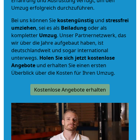
Erfahrung und Ausrüstung verfügt, um den
Umzug erfolgreich durchzuführen.
Bei uns können Sie
kostengünstig
und
stressfrei
umziehen
, sei es als
Beiladung
oder als
kompletter
Umzug
. Unser Partnernetzwerk, das
wir über die Jahre aufgebaut haben, ist
deutschlandweit und sogar international
unterwegs.
Holen Sie sich jetzt kostenlose
Angebote
und erhalten Sie einen ersten
Überblick über die Kosten für Ihren Umzug.
Kostenlose Angebote erhalten