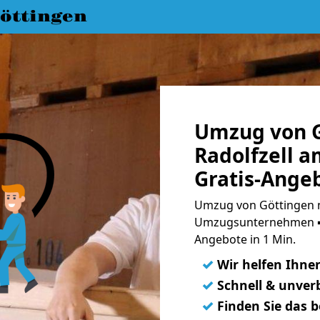
öttingen
Umzug von G
Radolfzell 
Gratis-Ange
Umzug von Göttingen n
Umzugsunternehmen ➨
Angebote in 1 Min.
✓
Wir helfen Ihne
✓
Schnell & unverb
✓
Finden Sie das 