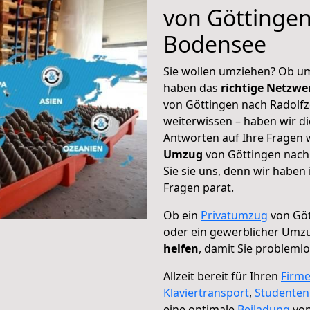
von Göttingen
Bodensee
Sie wollen umziehen? Ob um
haben das
richtige Netzw
von Göttingen nach Radolfz
weiterwissen – haben wir di
Antworten auf Ihre Fragen 
Umzug
von Göttingen nach
Sie sie uns, denn wir haben
Fragen parat.
Ob ein
Privatumzug
von Göt
oder ein gewerblicher Umz
helfen
, damit Sie probleml
Allzeit bereit für Ihren
Firm
Klaviertransport
,
Studente
eine optimale
Beiladung
von