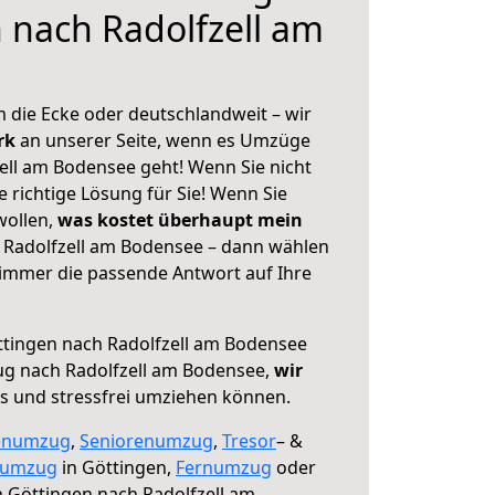
 nach Radolfzell am
 die Ecke oder deutschlandweit – wir
erk
an unserer Seite, wenn es Umzüge
ell am Bodensee geht! Wenn Sie nicht
e richtige Lösung für Sie! Wenn Sie
wollen,
was kostet überhaupt mein
 Radolfzell am Bodensee – dann wählen
 immer die passende Antwort auf Ihre
tingen nach Radolfzell am Bodensee
ug nach Radolfzell am Bodensee,
wir
os und stressfrei umziehen können.
enumzug
,
Seniorenumzug
,
Tresor
– &
numzug
in Göttingen,
Fernumzug
oder
 Göttingen nach Radolfzell am