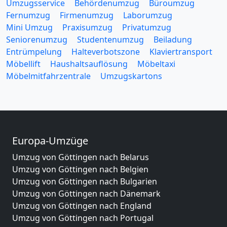
Umzugsservice
Behördenumzug
Büroumzug
Fernumzug
Firmenumzug
Laborumzug
Mini Umzug
Praxisumzug
Privatumzug
Seniorenumzug
Studentenumzug
Beiladung
Entrümpelung
Halteverbotszone
Klaviertransport
Möbellift
Haushaltsauflösung
Möbeltaxi
Möbelmitfahrzentrale
Umzugskartons
Europa-Umzüge
Umzug von Göttingen nach Belarus
Umzug von Göttingen nach Belgien
Umzug von Göttingen nach Bulgarien
Umzug von Göttingen nach Dänemark
Umzug von Göttingen nach England
Umzug von Göttingen nach Portugal