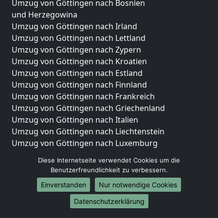
Umzug von Göttingen nach Bosnien
und Herzegowina
Umzug von Göttingen nach Irland
Umzug von Göttingen nach Lettland
Umzug von Göttingen nach Zypern
Umzug von Göttingen nach Kroatien
Umzug von Göttingen nach Estland
Umzug von Göttingen nach Finnland
Umzug von Göttingen nach Frankreich
Umzug von Göttingen nach Griechenland
Umzug von Göttingen nach Italien
Umzug von Göttingen nach Liechtenstein
Umzug von Göttingen nach Luxemburg
Umzug von Göttingen nach Niederlande
Diese Internetseite verwendet Cookies um die
Umzug von Göttingen nach Norwegen
Benutzerfreundlichkeit zu verbessern.
Umzüge-Deutschlandweit
Einverstanden
Nur notwendige Cookies
Umzug von Göttingen nach Berlin
Datenschutzerklärung
Umzug von Göttingen nach Hamburg