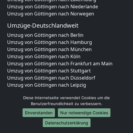
Umzug von Göttingen nach Niederlande
Umzug von Göttingen nach Norwegen
Umzüge-Deutschlandweit
Umzug von Göttingen nach Berlin
Umzug von Göttingen nach Hamburg
Umzug von Göttingen nach München
Umzug von Göttingen nach Köln
Umzug von Göttingen nach Frankfurt am Main
Umzug von Göttingen nach Stuttgart
Umzug von Göttingen nach Düsseldorf
Umzug von Göttingen nach Leipzig
Umzug von Göttingen nach Dortmund
Diese Internetseite verwendet Cookies um die
Umzug von Göttingen nach Essen
Benutzerfreundlichkeit zu verbessern.
Umzug von Göttingen nach Bremen
Umzug von Göttingen nach Dresden
Einverstanden
Nur notwendige Cookies
Umzug von Göttingen nach Hannover
Datenschutzerklärung
Umzug von Göttingen nach Nürnberg