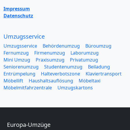
Impressum
Datenschutz
Umzugsservice
Umzugsservice
Behördenumzug
Büroumzug
Fernumzug
Firmenumzug
Laborumzug
Mini Umzug
Praxisumzug
Privatumzug
Seniorenumzug
Studentenumzug
Beiladung
Entrümpelung
Halteverbotszone
Klaviertransport
Möbellift
Haushaltsauflösung
Möbeltaxi
Möbelmitfahrzentrale
Umzugskartons
Europa-Umzüge