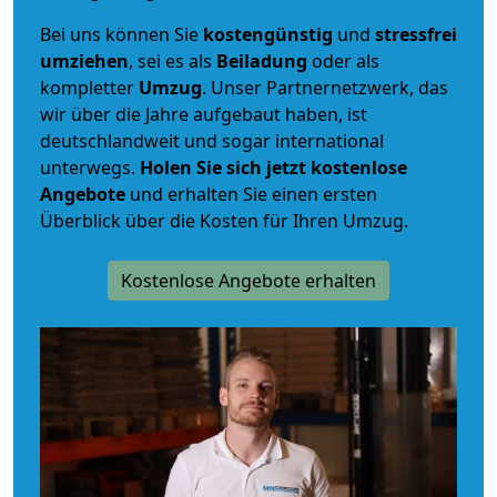
Bei uns können Sie
kostengünstig
und
stressfrei
umziehen
, sei es als
Beiladung
oder als
kompletter
Umzug
. Unser Partnernetzwerk, das
wir über die Jahre aufgebaut haben, ist
deutschlandweit und sogar international
unterwegs.
Holen Sie sich jetzt kostenlose
Angebote
und erhalten Sie einen ersten
Überblick über die Kosten für Ihren Umzug.
Kostenlose Angebote erhalten