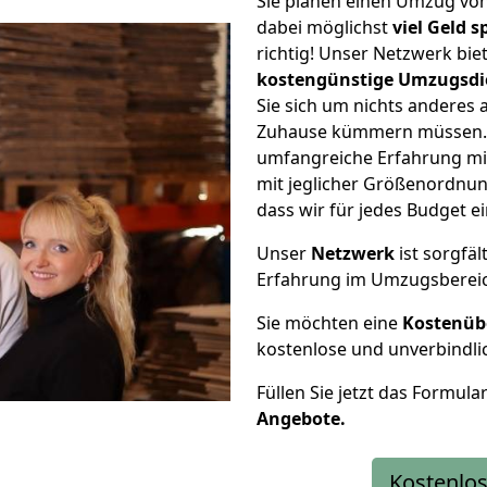
Sie planen einen Umzug vo
dabei möglichst
viel Geld 
richtig! Unser Netzwerk bi
kostengünstige Umzugsdi
Sie sich um nichts anderes 
Zuhause kümmern müssen. W
umfangreiche Erfahrung mi
mit jeglicher Größenordnun
dass wir für jedes Budget 
Unser
Netzwerk
ist sorgfäl
Erfahrung im Umzugsberei
Sie möchten eine
Kostenüb
kostenlose und unverbindli
Füllen Sie jetzt das Formula
Angebote.
Kostenlos