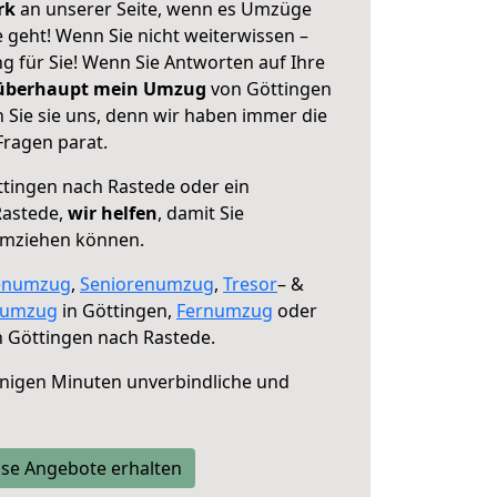
erk
an unserer Seite, wenn es Umzüge
 geht! Wenn Sie nicht weiterwissen –
ng für Sie! Wenn Sie Antworten auf Ihre
 überhaupt mein Umzug
von Göttingen
 Sie sie uns, denn wir haben immer die
Fragen parat.
tingen nach Rastede oder ein
Rastede,
wir helfen
, damit Sie
umziehen können.
enumzug
,
Seniorenumzug
,
Tresor
– &
numzug
in Göttingen,
Fernumzug
oder
 Göttingen nach Rastede.
nigen Minuten unverbindliche und
se Angebote erhalten