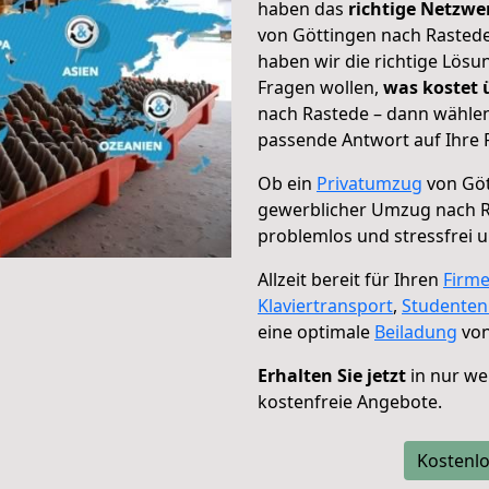
haben das
richtige Netzw
von Göttingen nach Rastede
haben wir die richtige Lösu
Fragen wollen,
was kostet
nach Rastede – dann wählen
passende Antwort auf Ihre 
Ob ein
Privatumzug
von Göt
gewerblicher Umzug nach 
problemlos und stressfrei 
Allzeit bereit für Ihren
Firm
Klaviertransport
,
Studente
eine optimale
Beiladung
von
Erhalten Sie jetzt
in nur we
kostenfreie Angebote.
Kostenlo