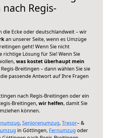
 nach Regis-
 die Ecke oder deutschlandweit – wir
erk
an unserer Seite, wenn es Umzüge
eitingen geht! Wenn Sie nicht
e richtige Lösung für Sie! Wenn Sie
wollen,
was kostet überhaupt mein
Regis-Breitingen – dann wählen Sie sie
die passende Antwort auf Ihre Fragen
tingen nach Regis-Breitingen oder ein
egis-Breitingen,
wir helfen
, damit Sie
umziehen können.
enumzug
,
Seniorenumzug
,
Tresor
– &
numzug
in Göttingen,
Fernumzug
oder
 Göttingen nach Regis-Breitingen.