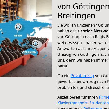
von Göttingen
Breitingen
Sie wollen umziehen? Ob um
haben das
richtige Netzw
von Göttingen nach Regis-Br
weiterwissen – haben wir di
Antworten auf Ihre Fragen 
Umzug
von Göttingen nach 
uns, denn wir haben immer 
parat.
Ob ein
Privatumzug
von Göt
gewerblicher Umzug nach R
problemlos und stressfrei 
Allzeit bereit für Ihren
Firm
Klaviertransport
,
Studente
eine optimale
Beiladung
von