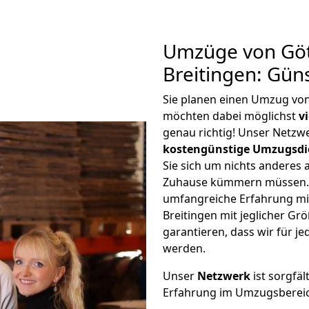
Umzüge von Göt
Breitingen: Gün
Sie planen einen Umzug von
möchten dabei möglichst
v
genau richtig! Unser Netzw
kostengünstige Umzugsdi
Sie sich um nichts anderes 
Zuhause kümmern müssen. W
umfangreiche Erfahrung mi
Breitingen mit jeglicher G
garantieren, dass wir für j
werden.
Unser
Netzwerk
ist sorgfäl
Erfahrung im Umzugsberei