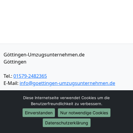
Göttingen-Umzugsunternehmen.de
Göttingen
Tel.:
01579-2482365
E-Mail:
info@goettingen-umzugsunternehmen.de
Öffnungszeiten:
Mo - Sa: 07:00 - 16:30 Uhr
Diese Internetseite verwendet Cookies um die
Benutzerfreundlichkeit zu verbessern.
Impressum
Einverstanden
Nur notwendige Cookies
Datenschutz
Datenschutzerklärung