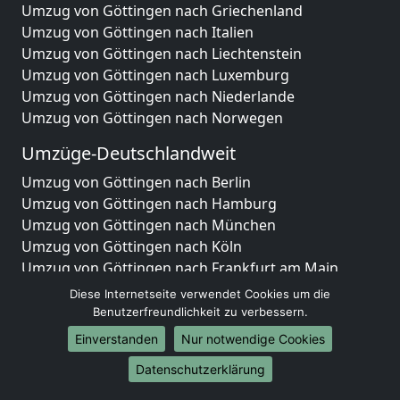
Umzug von Göttingen nach Griechenland
Umzug von Göttingen nach Italien
Umzug von Göttingen nach Liechtenstein
Umzug von Göttingen nach Luxemburg
Umzug von Göttingen nach Niederlande
Umzug von Göttingen nach Norwegen
Umzüge-Deutschlandweit
Umzug von Göttingen nach Berlin
Umzug von Göttingen nach Hamburg
Umzug von Göttingen nach München
Umzug von Göttingen nach Köln
Umzug von Göttingen nach Frankfurt am Main
Umzug von Göttingen nach Stuttgart
Diese Internetseite verwendet Cookies um die
Umzug von Göttingen nach Düsseldorf
Benutzerfreundlichkeit zu verbessern.
Umzug von Göttingen nach Leipzig
Einverstanden
Nur notwendige Cookies
Umzug von Göttingen nach Dortmund
Datenschutzerklärung
Umzug von Göttingen nach Essen
Umzug von Göttingen nach Bremen