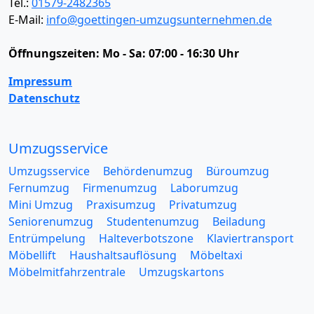
Tel.:
01579-2482365
E-Mail:
info@goettingen-umzugsunternehmen.de
Öffnungszeiten:
Mo - Sa: 07:00 - 16:30 Uhr
Impressum
Datenschutz
Umzugsservice
Umzugsservice
Behördenumzug
Büroumzug
Fernumzug
Firmenumzug
Laborumzug
Mini Umzug
Praxisumzug
Privatumzug
Seniorenumzug
Studentenumzug
Beiladung
Entrümpelung
Halteverbotszone
Klaviertransport
Möbellift
Haushaltsauflösung
Möbeltaxi
Möbelmitfahrzentrale
Umzugskartons