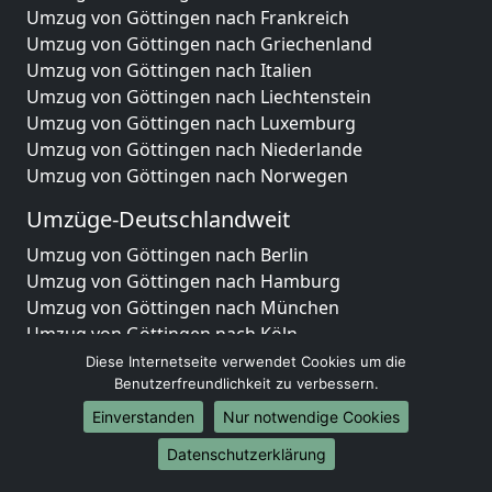
Umzug von Göttingen nach Frankreich
Umzug von Göttingen nach Griechenland
Umzug von Göttingen nach Italien
Umzug von Göttingen nach Liechtenstein
Umzug von Göttingen nach Luxemburg
Umzug von Göttingen nach Niederlande
Umzug von Göttingen nach Norwegen
Umzüge-Deutschlandweit
Umzug von Göttingen nach Berlin
Umzug von Göttingen nach Hamburg
Umzug von Göttingen nach München
Umzug von Göttingen nach Köln
Umzug von Göttingen nach Frankfurt am Main
Diese Internetseite verwendet Cookies um die
Umzug von Göttingen nach Stuttgart
Benutzerfreundlichkeit zu verbessern.
Umzug von Göttingen nach Düsseldorf
Einverstanden
Nur notwendige Cookies
Umzug von Göttingen nach Leipzig
Datenschutzerklärung
Umzug von Göttingen nach Dortmund
Umzug von Göttingen nach Essen