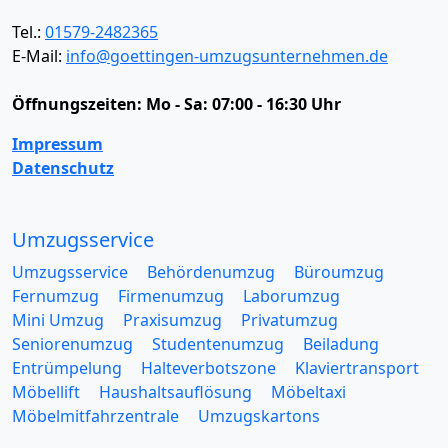
Tel.:
01579-2482365
E-Mail:
info@goettingen-umzugsunternehmen.de
Öffnungszeiten:
Mo - Sa: 07:00 - 16:30 Uhr
Impressum
Datenschutz
Umzugsservice
Umzugsservice
Behördenumzug
Büroumzug
Fernumzug
Firmenumzug
Laborumzug
Mini Umzug
Praxisumzug
Privatumzug
Seniorenumzug
Studentenumzug
Beiladung
Entrümpelung
Halteverbotszone
Klaviertransport
Möbellift
Haushaltsauflösung
Möbeltaxi
Möbelmitfahrzentrale
Umzugskartons