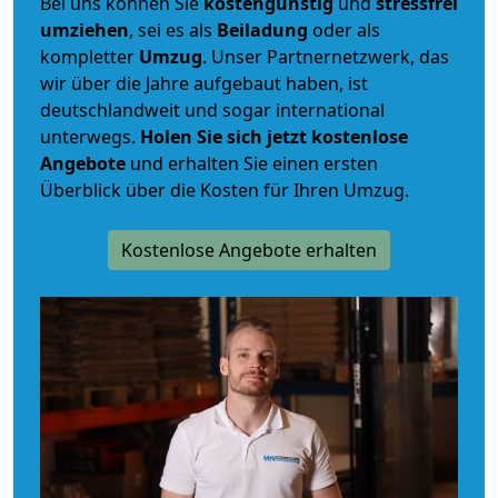
Bei uns können Sie
kostengünstig
und
stressfrei
umziehen
, sei es als
Beiladung
oder als
kompletter
Umzug
. Unser Partnernetzwerk, das
wir über die Jahre aufgebaut haben, ist
deutschlandweit und sogar international
unterwegs.
Holen Sie sich jetzt kostenlose
Angebote
und erhalten Sie einen ersten
Überblick über die Kosten für Ihren Umzug.
Kostenlose Angebote erhalten