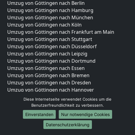
Umzug von Göttingen nach Berlin
Umzug von Göttingen nach Hamburg
Umzug von Göttingen nach München
Umzug von Göttingen nach Köln
Umzug von Göttingen nach Frankfurt am Main
Umzug von Göttingen nach Stuttgart
Umzug von Göttingen nach Düsseldorf
Umzug von Göttingen nach Leipzig
Umzug von Göttingen nach Dortmund
Umzug von Göttingen nach Essen
Umzug von Göttingen nach Bremen
Umzug von Göttingen nach Dresden
Umzug von Göttingen nach Hannover
Umzug von Göttingen nach Nürnberg
Diese Internetseite verwendet Cookies um die
Umzug von Göttingen nach Duisburg
Benutzerfreundlichkeit zu verbessern.
Umzug von Göttingen nach Bochum
Einverstanden
Nur notwendige Cookies
Umzug von Göttingen nach Wuppertal
Datenschutzerklärung
Umzug von Göttingen nach Bielefeld
Umzug von Göttingen nach Bonn