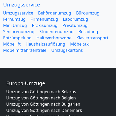
Umzugsservice
Umzugsservice
Behördenumzug
Büroumzug
Fernumzug
Firmenumzug
Laborumzug
Mini Umzug
Praxisumzug
Privatumzug
Seniorenumzug
Studentenumzug
Beiladung
Entrümpelung
Halteverbotszone
Klaviertransport
Möbellift
Haushaltsauflösung
Möbeltaxi
Möbelmitfahrzentrale
Umzugskartons
Europa-Umzüge
Umzug von Göttingen nach Belarus
Umzug von Göttingen nach Belgien
Umzug von Göttingen nach Bulgarien
Umzug von Göttingen nach Dänemark