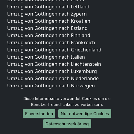
Umzug von Göttingen nach Lettland
Umzug von Göttingen nach Zypern
Umzug von Göttingen nach Kroatien
Umzug von Göttingen nach Estland
Umzug von Göttingen nach Finnland
Umzug von Göttingen nach Frankreich
Umzug von Göttingen nach Griechenland
Umzug von Göttingen nach Italien
Umzug von Göttingen nach Liechtenstein
Umzug von Göttingen nach Luxemburg
Umzug von Göttingen nach Niederlande
Umzug von Göttingen nach Norwegen
Umzüge-Deutschlandweit
Diese Internetseite verwendet Cookies um die
Benutzerfreundlichkeit zu verbessern.
Umzug von Göttingen nach Berlin
Umzug von Göttingen nach Hamburg
Einverstanden
Nur notwendige Cookies
Umzug von Göttingen nach München
Datenschutzerklärung
Umzug von Göttingen nach Köln