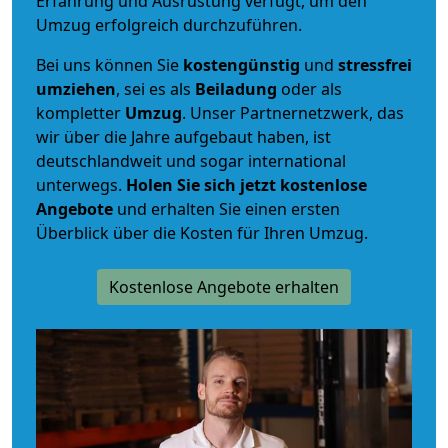
Erfahrung und Ausrüstung verfügt, um den
Umzug erfolgreich durchzuführen.
Bei uns können Sie
kostengünstig
und
stressfrei
umziehen
, sei es als
Beiladung
oder als
kompletter
Umzug
. Unser Partnernetzwerk, das
wir über die Jahre aufgebaut haben, ist
deutschlandweit und sogar international
unterwegs.
Holen Sie sich jetzt kostenlose
Angebote
und erhalten Sie einen ersten
Überblick über die Kosten für Ihren Umzug.
Kostenlose Angebote erhalten