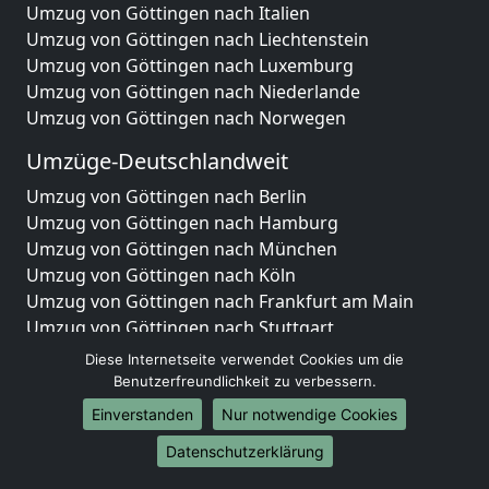
Umzug von Göttingen nach Italien
Umzug von Göttingen nach Liechtenstein
Umzug von Göttingen nach Luxemburg
Umzug von Göttingen nach Niederlande
Umzug von Göttingen nach Norwegen
Umzüge-Deutschlandweit
Umzug von Göttingen nach Berlin
Umzug von Göttingen nach Hamburg
Umzug von Göttingen nach München
Umzug von Göttingen nach Köln
Umzug von Göttingen nach Frankfurt am Main
Umzug von Göttingen nach Stuttgart
Umzug von Göttingen nach Düsseldorf
Diese Internetseite verwendet Cookies um die
Umzug von Göttingen nach Leipzig
Benutzerfreundlichkeit zu verbessern.
Umzug von Göttingen nach Dortmund
Einverstanden
Nur notwendige Cookies
Umzug von Göttingen nach Essen
Datenschutzerklärung
Umzug von Göttingen nach Bremen
Umzug von Göttingen nach Dresden