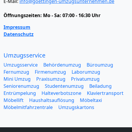
E-Mail:
info@goettingen-umzugsunternehmen.de
Öffnungszeiten:
Mo - Sa: 07:00 - 16:30 Uhr
Impressum
Datenschutz
Umzugsservice
Umzugsservice
Behördenumzug
Büroumzug
Fernumzug
Firmenumzug
Laborumzug
Mini Umzug
Praxisumzug
Privatumzug
Seniorenumzug
Studentenumzug
Beiladung
Entrümpelung
Halteverbotszone
Klaviertransport
Möbellift
Haushaltsauflösung
Möbeltaxi
Möbelmitfahrzentrale
Umzugskartons