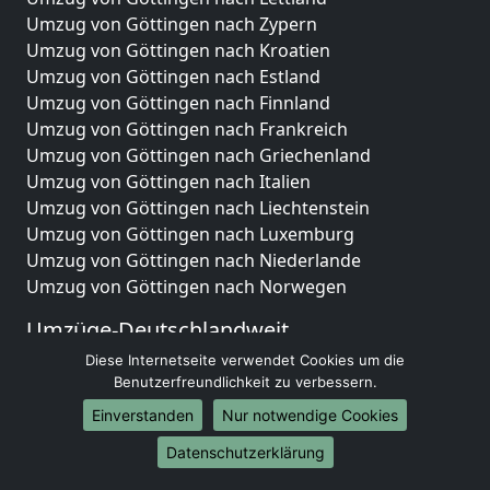
Umzug von Göttingen nach Zypern
Umzug von Göttingen nach Kroatien
Umzug von Göttingen nach Estland
Umzug von Göttingen nach Finnland
Umzug von Göttingen nach Frankreich
Umzug von Göttingen nach Griechenland
Umzug von Göttingen nach Italien
Umzug von Göttingen nach Liechtenstein
Umzug von Göttingen nach Luxemburg
Umzug von Göttingen nach Niederlande
Umzug von Göttingen nach Norwegen
Umzüge-Deutschlandweit
Diese Internetseite verwendet Cookies um die
Umzug von Göttingen nach Berlin
Benutzerfreundlichkeit zu verbessern.
Umzug von Göttingen nach Hamburg
Umzug von Göttingen nach München
Einverstanden
Nur notwendige Cookies
Umzug von Göttingen nach Köln
Datenschutzerklärung
Umzug von Göttingen nach Frankfurt am Main