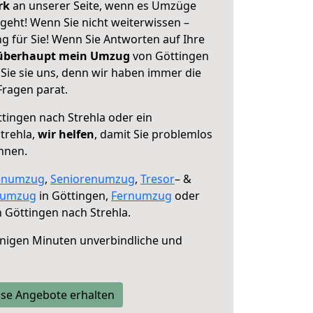
erk
an unserer Seite, wenn es Umzüge
geht! Wenn Sie nicht weiterwissen –
ng für Sie! Wenn Sie Antworten auf Ihre
 überhaupt mein Umzug
von Göttingen
Sie sie uns, denn wir haben immer die
Fragen parat.
tingen nach Strehla oder ein
trehla,
wir helfen
, damit Sie problemlos
nnen.
enumzug
,
Seniorenumzug
,
Tresor
– &
numzug
in Göttingen,
Fernumzug
oder
 Göttingen nach Strehla.
nigen Minuten unverbindliche und
se Angebote erhalten