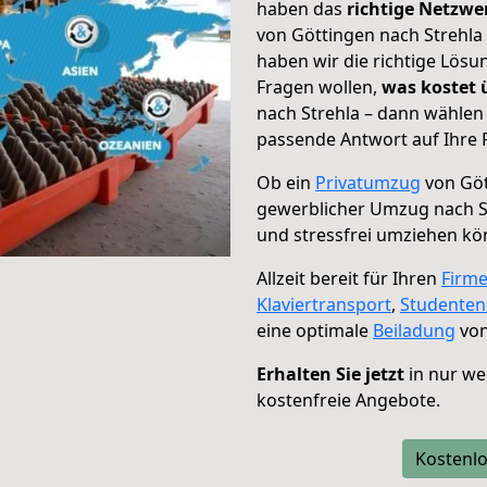
haben das
richtige Netzw
von Göttingen nach Strehla 
haben wir die richtige Lösu
Fragen wollen,
was kostet
nach Strehla – dann wählen 
passende Antwort auf Ihre 
Ob ein
Privatumzug
von Göt
gewerblicher Umzug nach S
und stressfrei umziehen kö
Allzeit bereit für Ihren
Firm
Klaviertransport
,
Studente
eine optimale
Beiladung
von
Erhalten Sie jetzt
in nur we
kostenfreie Angebote.
Kostenlo