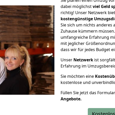
Sie planen einen Umzug vo
dabei möglichst
viel Geld 
richtig! Unser Netzwerk bi
kostengünstige Umzugsdi
Sie sich um nichts anderes 
Zuhause kümmern müssen. W
umfangreiche Erfahrung mi
mit jeglicher Größenordnun
dass wir für jedes Budget 
Unser
Netzwerk
ist sorgfäl
Erfahrung im Umzugsberei
Sie möchten eine
Kostenüb
kostenlose und unverbindli
Füllen Sie jetzt das Formula
Angebote.
Kostenlos