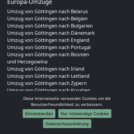
Europa-Umzüge
Umzug von Göttingen nach Belarus
Umzug von Göttingen nach Belgien
Umzug von Göttingen nach Bulgarien
Umzug von Göttingen nach Dänemark
Umzug von Göttingen nach England
Umzug von Göttingen nach Portugal
Umzug von Göttingen nach Bosnien
und Herzegowina
Umzug von Göttingen nach Irland
Umzug von Göttingen nach Lettland
Umzug von Göttingen nach Zypern
Umzug von Göttingen nach Kroatien
Umzug von Göttingen nach Estland
Diese Internetseite verwendet Cookies um die
Umzug von Göttingen nach Finnland
Benutzerfreundlichkeit zu verbessern.
Umzug von Göttingen nach Frankreich
Einverstanden
Nur notwendige Cookies
Umzug von Göttingen nach Griechenland
Datenschutzerklärung
Umzug von Göttingen nach Italien
Umzug von Göttingen nach Liechtenstein