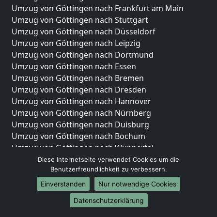
Umzug von Göttingen nach Frankfurt am Main
Umzug von Göttingen nach Stuttgart
Umzug von Göttingen nach Düsseldorf
Umzug von Göttingen nach Leipzig
Umzug von Göttingen nach Dortmund
Umzug von Göttingen nach Essen
Umzug von Göttingen nach Bremen
Umzug von Göttingen nach Dresden
Umzug von Göttingen nach Hannover
Umzug von Göttingen nach Nürnberg
Umzug von Göttingen nach Duisburg
Umzug von Göttingen nach Bochum
Umzug von Göttingen nach Wuppertal
Umzug von Göttingen nach Bielefeld
Diese Internetseite verwendet Cookies um die
Benutzerfreundlichkeit zu verbessern.
Umzug von Göttingen nach Bonn
Umzug von Göttingen nach Münster
Einverstanden
Nur notwendige Cookies
Internationale-Umzüge
Datenschutzerklärung