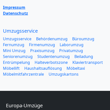
Impressum
Datenschutz
Umzugsservice
Umzugsservice
Behördenumzug
Büroumzug
Fernumzug
Firmenumzug
Laborumzug
Mini Umzug
Praxisumzug
Privatumzug
Seniorenumzug
Studentenumzug
Beiladung
Entrümpelung
Halteverbotszone
Klaviertransport
Möbellift
Haushaltsauflösung
Möbeltaxi
Möbelmitfahrzentrale
Umzugskartons
Europa-Umzüge