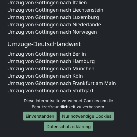
Umzug von Göttingen nach Italien
Umzug von Göttingen nach Liechtenstein
Umzug von Göttingen nach Luxemburg
Umzug von Göttingen nach Niederlande
Umzug von Göttingen nach Norwegen
Umzüge-Deutschlandweit
Umzug von Göttingen nach Berlin
Umzug von Göttingen nach Hamburg
Umzug von Göttingen nach München
Umzug von Göttingen nach Köln
Umzug von Göttingen nach Frankfurt am Main
Umzug von Göttingen nach Stuttgart
Umzug von Göttingen nach Düsseldorf
Diese Internetseite verwendet Cookies um die
Umzug von Göttingen nach Leipzig
Benutzerfreundlichkeit zu verbessern.
Umzug von Göttingen nach Dortmund
Einverstanden
Nur notwendige Cookies
Umzug von Göttingen nach Essen
Umzug von Göttingen nach Bremen
Datenschutzerklärung
Umzug von Göttingen nach Dresden