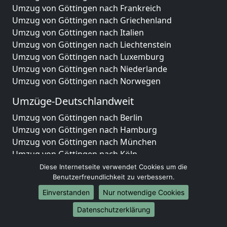
Umzug von Göttingen nach Frankreich
Umzug von Göttingen nach Griechenland
Umzug von Göttingen nach Italien
Umzug von Göttingen nach Liechtenstein
Umzug von Göttingen nach Luxemburg
Umzug von Göttingen nach Niederlande
Umzug von Göttingen nach Norwegen
Umzüge-Deutschlandweit
Umzug von Göttingen nach Berlin
Umzug von Göttingen nach Hamburg
Umzug von Göttingen nach München
Umzug von Göttingen nach Köln
Umzug von Göttingen nach Frankfurt am Main
Diese Internetseite verwendet Cookies um die
Umzug von Göttingen nach Stuttgart
Benutzerfreundlichkeit zu verbessern.
Umzug von Göttingen nach Düsseldorf
Einverstanden
Nur notwendige Cookies
Umzug von Göttingen nach Leipzig
Datenschutzerklärung
Umzug von Göttingen nach Dortmund
Umzug von Göttingen nach Essen