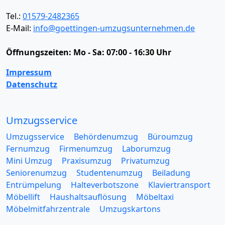
Tel.:
01579-2482365
E-Mail:
info@goettingen-umzugsunternehmen.de
Öffnungszeiten:
Mo - Sa: 07:00 - 16:30 Uhr
Impressum
Datenschutz
Umzugsservice
Umzugsservice
Behördenumzug
Büroumzug
Fernumzug
Firmenumzug
Laborumzug
Mini Umzug
Praxisumzug
Privatumzug
Seniorenumzug
Studentenumzug
Beiladung
Entrümpelung
Halteverbotszone
Klaviertransport
Möbellift
Haushaltsauflösung
Möbeltaxi
Möbelmitfahrzentrale
Umzugskartons