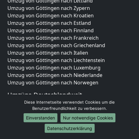
Umzug von Göttingen nach Lettland
Umzug von Göttingen nach Zypern
Umzug von Göttingen nach Kroatien
Umzug von Göttingen nach Estland
Umzug von Göttingen nach Finnland
Umzug von Göttingen nach Frankreich
Umzug von Göttingen nach Griechenland
Umzug von Göttingen nach Italien
Umzug von Göttingen nach Liechtenstein
Umzug von Göttingen nach Luxemburg
Umzug von Göttingen nach Niederlande
Umzug von Göttingen nach Norwegen
Umzüge-Deutschlandweit
Diese Internetseite verwendet Cookies um die
Umzug von Göttingen nach Berlin
Benutzerfreundlichkeit zu verbessern.
Umzug von Göttingen nach Hamburg
Einverstanden
Nur notwendige Cookies
Umzug von Göttingen nach München
Umzug von Göttingen nach Köln
Datenschutzerklärung
Umzug von Göttingen nach Frankfurt am Main