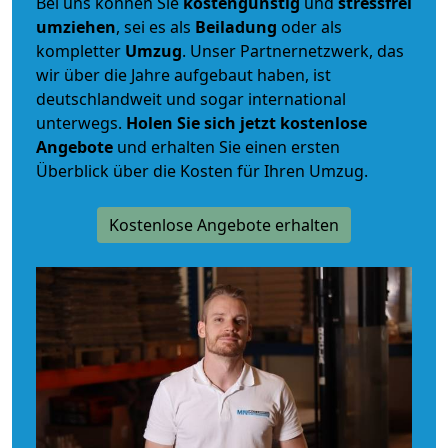
Bei uns können Sie
kostengünstig
und
stressfrei
umziehen
, sei es als
Beiladung
oder als
kompletter
Umzug
. Unser Partnernetzwerk, das
wir über die Jahre aufgebaut haben, ist
deutschlandweit und sogar international
unterwegs.
Holen Sie sich jetzt kostenlose
Angebote
und erhalten Sie einen ersten
Überblick über die Kosten für Ihren Umzug.
Kostenlose Angebote erhalten