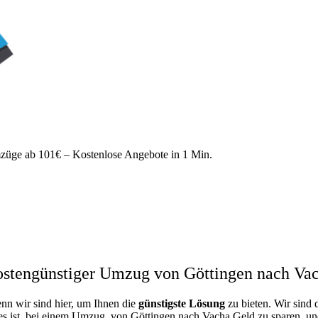
ge ab 101€ – Kostenlose Angebote in 1 Min.
stengünstiger Umzug von Göttingen nach Va
enn wir sind hier, um Ihnen die
günstigste
Lösung
zu bieten. Wir sind 
es ist, bei einem Umzug von Göttingen nach Vacha Geld zu sparen, und 