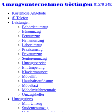
Umzugsunternehmen Göttingen
01579-248
Kostenlose Angebote
✆ Telefon
Leistungen
Behördenumzug
Büroumzug
Fernumzug
Firmenumzug
Laborumzug
Praxisumzug
Privatumzug
Seniorenumzug
Umzugsservice
Entrümpelung
Klaviertransport
Möbellift
Haushaltsauflösung
Möbeltaxi
Möbelmitfahrzentrale
Umzugshelfer
Umzugstipps
Mini Umzug
Studentenumzug