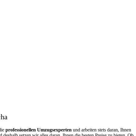
cha
die
professionellen Umzugsexperten
und arbeiten stets daran, Ihnen
deshalb setzen wir alles daran, Ihnen die besten Preise zu bieten. Ob