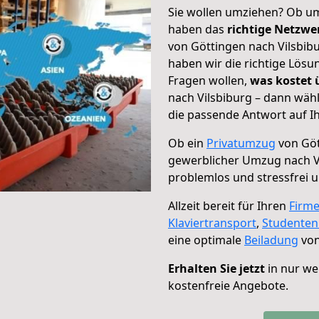
Sie wollen umziehen? Ob um
haben das
richtige Netzw
von Göttingen nach Vilsbibu
haben wir die richtige Lösu
Fragen wollen,
was kostet
nach Vilsbiburg – dann wäh
die passende Antwort auf Ih
Ob ein
Privatumzug
von Göt
gewerblicher Umzug nach V
problemlos und stressfrei 
Allzeit bereit für Ihren
Firm
Klaviertransport
,
Studente
eine optimale
Beiladung
von
Erhalten Sie jetzt
in nur we
kostenfreie Angebote.