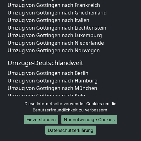
Umzug von Göttingen nach Frankreich
Umzug von Göttingen nach Griechenland
Umzug von Göttingen nach Italien
Umzug von Göttingen nach Liechtenstein
Umzug von Göttingen nach Luxemburg
Umzug von Göttingen nach Niederlande
Umzug von Göttingen nach Norwegen
Umzüge-Deutschlandweit
Umzug von Göttingen nach Berlin
Umzug von Göttingen nach Hamburg
Umzug von Göttingen nach München
Umzug von Göttingen nach Köln
Umzug von Göttingen nach Frankfurt am Main
Diese Internetseite verwendet Cookies um die
Umzug von Göttingen nach Stuttgart
Benutzerfreundlichkeit zu verbessern.
Umzug von Göttingen nach Düsseldorf
Einverstanden
Nur notwendige Cookies
Umzug von Göttingen nach Leipzig
Datenschutzerklärung
Umzug von Göttingen nach Dortmund
Umzug von Göttingen nach Essen