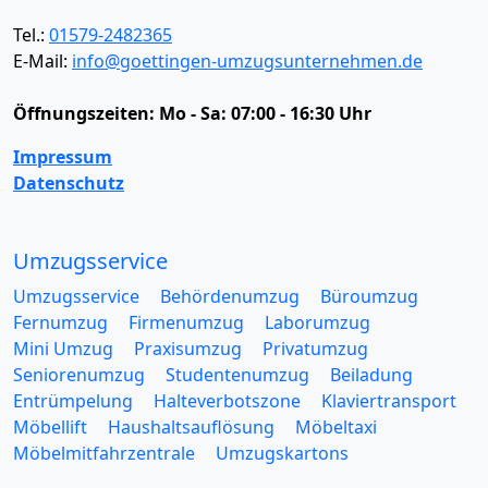
Tel.:
01579-2482365
E-Mail:
info@goettingen-umzugsunternehmen.de
Öffnungszeiten:
Mo - Sa: 07:00 - 16:30 Uhr
Impressum
Datenschutz
Umzugsservice
Umzugsservice
Behördenumzug
Büroumzug
Fernumzug
Firmenumzug
Laborumzug
Mini Umzug
Praxisumzug
Privatumzug
Seniorenumzug
Studentenumzug
Beiladung
Entrümpelung
Halteverbotszone
Klaviertransport
Möbellift
Haushaltsauflösung
Möbeltaxi
Möbelmitfahrzentrale
Umzugskartons