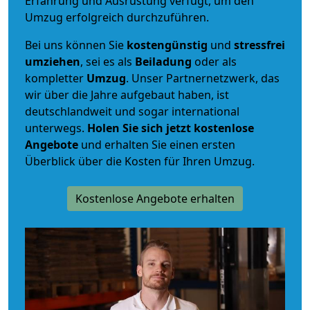
Erfahrung und Ausrüstung verfügt, um den
Umzug erfolgreich durchzuführen.
Bei uns können Sie
kostengünstig
und
stressfrei
umziehen
, sei es als
Beiladung
oder als
kompletter
Umzug
. Unser Partnernetzwerk, das
wir über die Jahre aufgebaut haben, ist
deutschlandweit und sogar international
unterwegs.
Holen Sie sich jetzt kostenlose
Angebote
und erhalten Sie einen ersten
Überblick über die Kosten für Ihren Umzug.
Kostenlose Angebote erhalten