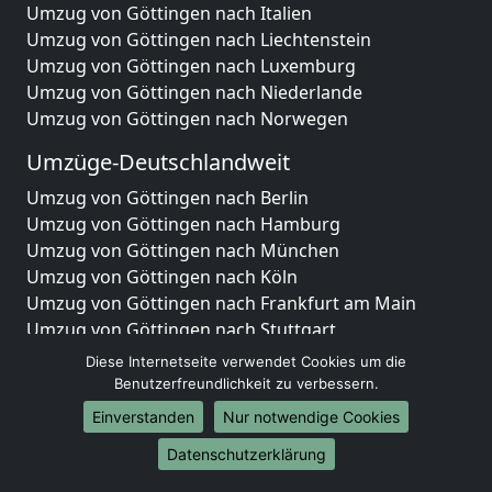
Umzug von Göttingen nach Italien
Umzug von Göttingen nach Liechtenstein
Umzug von Göttingen nach Luxemburg
Umzug von Göttingen nach Niederlande
Umzug von Göttingen nach Norwegen
Umzüge-Deutschlandweit
Umzug von Göttingen nach Berlin
Umzug von Göttingen nach Hamburg
Umzug von Göttingen nach München
Umzug von Göttingen nach Köln
Umzug von Göttingen nach Frankfurt am Main
Umzug von Göttingen nach Stuttgart
Umzug von Göttingen nach Düsseldorf
Diese Internetseite verwendet Cookies um die
Umzug von Göttingen nach Leipzig
Benutzerfreundlichkeit zu verbessern.
Umzug von Göttingen nach Dortmund
Einverstanden
Nur notwendige Cookies
Umzug von Göttingen nach Essen
Datenschutzerklärung
Umzug von Göttingen nach Bremen
Umzug von Göttingen nach Dresden