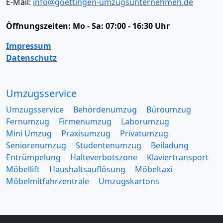
E-Mail:
info@goettingen-umzugsunternehmen.de
Öffnungszeiten:
Mo - Sa: 07:00 - 16:30 Uhr
Impressum
Datenschutz
Umzugsservice
Umzugsservice
Behördenumzug
Büroumzug
Fernumzug
Firmenumzug
Laborumzug
Mini Umzug
Praxisumzug
Privatumzug
Seniorenumzug
Studentenumzug
Beiladung
Entrümpelung
Halteverbotszone
Klaviertransport
Möbellift
Haushaltsauflösung
Möbeltaxi
Möbelmitfahrzentrale
Umzugskartons