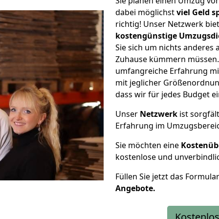
Sie planen einen Umzug vo
dabei möglichst
viel Geld 
richtig! Unser Netzwerk bi
kostengünstige Umzugsdi
Sie sich um nichts anderes 
Zuhause kümmern müssen. W
umfangreiche Erfahrung m
mit jeglicher Größenordnun
dass wir für jedes Budget 
Unser
Netzwerk
ist sorgfäl
Erfahrung im Umzugsberei
Sie möchten eine
Kostenüb
kostenlose und unverbindli
Füllen Sie jetzt das Formula
Angebote.
Kostenlos