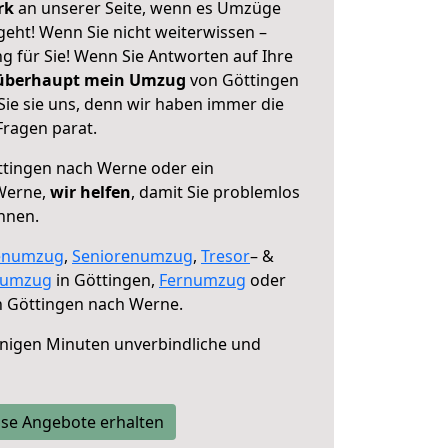
erk
an unserer Seite, wenn es Umzüge
eht! Wenn Sie nicht weiterwissen –
ng für Sie! Wenn Sie Antworten auf Ihre
 überhaupt mein Umzug
von Göttingen
ie sie uns, denn wir haben immer die
Fragen parat.
tingen nach Werne oder ein
Werne,
wir helfen
, damit Sie problemlos
nnen.
enumzug
,
Seniorenumzug
,
Tresor
– &
numzug
in Göttingen,
Fernumzug
oder
 Göttingen nach Werne.
nigen Minuten unverbindliche und
se Angebote erhalten