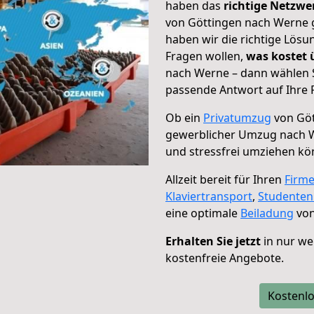
haben das
richtige Netzw
von Göttingen nach Werne g
haben wir die richtige Lösu
Fragen wollen,
was kostet
nach Werne – dann wählen S
passende Antwort auf Ihre 
Ob ein
Privatumzug
von Göt
gewerblicher Umzug nach 
und stressfrei umziehen kö
Allzeit bereit für Ihren
Firm
Klaviertransport
,
Studente
eine optimale
Beiladung
von
Erhalten Sie jetzt
in nur we
kostenfreie Angebote.
Kostenlo