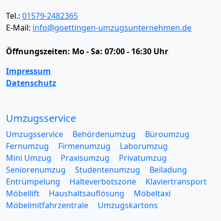
Tel.:
01579-2482365
E-Mail:
info@goettingen-umzugsunternehmen.de
Öffnungszeiten:
Mo - Sa: 07:00 - 16:30 Uhr
Impressum
Datenschutz
Umzugsservice
Umzugsservice
Behördenumzug
Büroumzug
Fernumzug
Firmenumzug
Laborumzug
Mini Umzug
Praxisumzug
Privatumzug
Seniorenumzug
Studentenumzug
Beiladung
Entrümpelung
Halteverbotszone
Klaviertransport
Möbellift
Haushaltsauflösung
Möbeltaxi
Möbelmitfahrzentrale
Umzugskartons