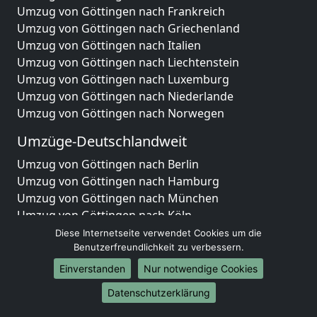
Umzug von Göttingen nach Frankreich
Umzug von Göttingen nach Griechenland
Umzug von Göttingen nach Italien
Umzug von Göttingen nach Liechtenstein
Umzug von Göttingen nach Luxemburg
Umzug von Göttingen nach Niederlande
Umzug von Göttingen nach Norwegen
Umzüge-Deutschlandweit
Umzug von Göttingen nach Berlin
Umzug von Göttingen nach Hamburg
Umzug von Göttingen nach München
Umzug von Göttingen nach Köln
Umzug von Göttingen nach Frankfurt am Main
Diese Internetseite verwendet Cookies um die
Umzug von Göttingen nach Stuttgart
Benutzerfreundlichkeit zu verbessern.
Umzug von Göttingen nach Düsseldorf
Einverstanden
Nur notwendige Cookies
Umzug von Göttingen nach Leipzig
Datenschutzerklärung
Umzug von Göttingen nach Dortmund
Umzug von Göttingen nach Essen