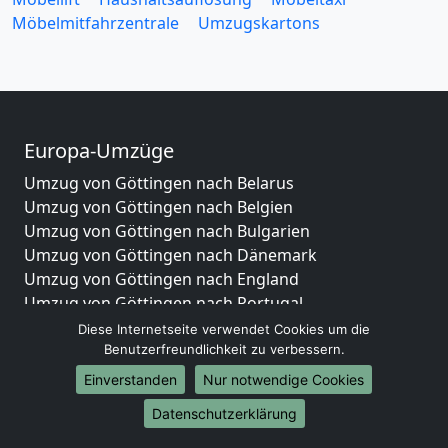
Möbelmitfahrzentrale
Umzugskartons
Europa-Umzüge
Umzug von Göttingen nach Belarus
Umzug von Göttingen nach Belgien
Umzug von Göttingen nach Bulgarien
Umzug von Göttingen nach Dänemark
Umzug von Göttingen nach England
Umzug von Göttingen nach Portugal
Umzug von Göttingen nach Bosnien
Diese Internetseite verwendet Cookies um die
und Herzegowina
Benutzerfreundlichkeit zu verbessern.
Umzug von Göttingen nach Irland
Einverstanden
Nur notwendige Cookies
Umzug von Göttingen nach Lettland
Datenschutzerklärung
Umzug von Göttingen nach Zypern
Umzug von Göttingen nach Kroatien