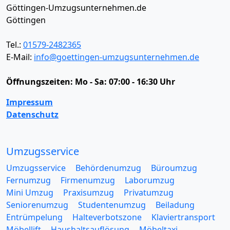
Göttingen-Umzugsunternehmen.de
Göttingen
Tel.:
01579-2482365
E-Mail:
info@goettingen-umzugsunternehmen.de
Öffnungszeiten:
Mo - Sa: 07:00 - 16:30 Uhr
Impressum
Datenschutz
Umzugsservice
Umzugsservice
Behördenumzug
Büroumzug
Fernumzug
Firmenumzug
Laborumzug
Mini Umzug
Praxisumzug
Privatumzug
Seniorenumzug
Studentenumzug
Beiladung
Entrümpelung
Halteverbotszone
Klaviertransport
Möbellift
Haushaltsauflösung
Möbeltaxi