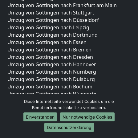
Umzug von Göttingen nach Frankfurt am Main
Umzug von Göttingen nach Stuttgart
Umzug von Göttingen nach Düsseldorf
Umzug von Göttingen nach Leipzig
Umzug von Göttingen nach Dortmund
Umzug von Göttingen nach Essen
Umzug von Göttingen nach Bremen
Umzug von Göttingen nach Dresden
Umzug von Göttingen nach Hannover
Umzug von Göttingen nach Nürnberg
Umzug von Göttingen nach Duisburg
Umzug von Göttingen nach Bochum
Umzug von Göttingen nach Wuppertal
Umzug von Göttingen nach Bielefeld
Diese Internetseite verwendet Cookies um die
Benutzerfreundlichkeit zu verbessern.
Umzug von Göttingen nach Bonn
Umzug von Göttingen nach Münster
Einverstanden
Nur notwendige Cookies
Internationale-Umzüge
Datenschutzerklärung