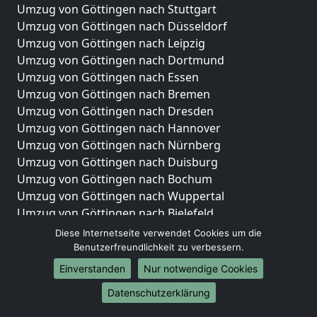
Umzug von Göttingen nach Stuttgart
Umzug von Göttingen nach Düsseldorf
Umzug von Göttingen nach Leipzig
Umzug von Göttingen nach Dortmund
Umzug von Göttingen nach Essen
Umzug von Göttingen nach Bremen
Umzug von Göttingen nach Dresden
Umzug von Göttingen nach Hannover
Umzug von Göttingen nach Nürnberg
Umzug von Göttingen nach Duisburg
Umzug von Göttingen nach Bochum
Umzug von Göttingen nach Wuppertal
Umzug von Göttingen nach Bielefeld
Umzug von Göttingen nach Bonn
Diese Internetseite verwendet Cookies um die
Umzug von Göttingen nach Münster
Benutzerfreundlichkeit zu verbessern.
Einverstanden
Nur notwendige Cookies
Internationale-Umzüge
Datenschutzerklärung
Umzug von Göttingen nach Brasilien
Umzug von Göttingen nach Brunei Darussalam