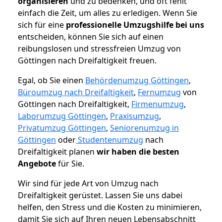
organisieren
und zu bedenken, und oft fehlt
einfach die Zeit, um alles zu erledigen. Wenn Sie
sich für eine
professionelle Umzugshilfe bei uns
entscheiden, können Sie sich auf einen
reibungslosen und stressfreien Umzug von
Göttingen nach Dreifaltigkeit freuen.
Egal, ob Sie einen
Behördenumzug Göttingen
,
Büroumzug nach Dreifaltigkeit
,
Fernumzug
von
Göttingen nach Dreifaltigkeit,
Firmenumzug
,
Laborumzug Göttingen
,
Praxisumzug
,
Privatumzug Göttingen
,
Seniorenumzug in
Göttingen
oder
Studentenumzug
nach
Dreifaltigkeit planen
wir haben die besten
Angebote
für Sie.
Wir sind für jede Art von Umzug nach
Dreifaltigkeit gerüstet. Lassen Sie uns dabei
helfen, den Stress und die Kosten zu minimieren,
damit Sie sich auf Ihren neuen Lebensabschnitt