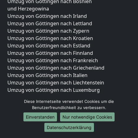
Umzug von Göttingen nach Bosnien
und Herzegowina
Umzug von Göttingen nach Irland
Umzug von Göttingen nach Lettland
Umzug von Göttingen nach Zypern
Umzug von Göttingen nach Kroatien
Umzug von Göttingen nach Estland
Umzug von Göttingen nach Finnland
Umzug von Göttingen nach Frankreich
Umzug von Göttingen nach Griechenland
Umzug von Göttingen nach Italien
Umzug von Göttingen nach Liechtenstein
Umzug von Göttingen nach Luxemburg
Umzug von Göttingen nach Niederlande
Diese Internetseite verwendet Cookies um die
Umzug von Göttingen nach Norwegen
Benutzerfreundlichkeit zu verbessern.
Umzüge-Deutschlandweit
Einverstanden
Nur notwendige Cookies
Umzug von Göttingen nach Berlin
Datenschutzerklärung
Umzug von Göttingen nach Hamburg