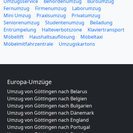
Umzugsservice
Behördenumzug
Büroumzug
Fernumzug
Firmenumzug
Laborumzug
Mini Umzug
Praxisumzug
Privatumzug
Seniorenumzug
Studentenumzug
Beiladung
Entrümpelung
Halteverbotszone
Klaviertransport
Möbellift
Haushaltsauflösung
Möbeltaxi
Möbelmitfahrzentrale
Umzugskartons
Europa-Umzüge
Umzug von Göttingen nach Belarus
Umzug von Göttingen nach Belgien
Umzug von Göttingen nach Bulgarien
Umzug von Göttingen nach Dänemark
Umzug von Göttingen nach England
Umzug von Göttingen nach Portugal