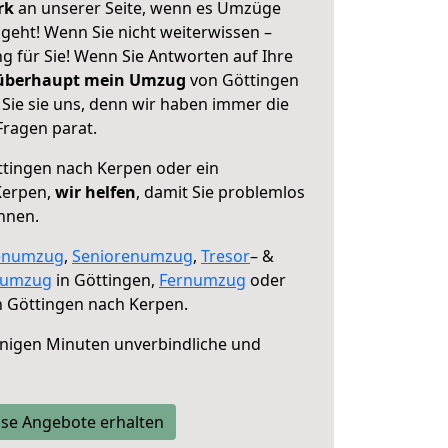
erk
an unserer Seite, wenn es Umzüge
geht! Wenn Sie nicht weiterwissen –
ng für Sie! Wenn Sie Antworten auf Ihre
 überhaupt mein Umzug
von Göttingen
Sie sie uns, denn wir haben immer die
Fragen parat.
tingen nach Kerpen oder ein
Kerpen,
wir helfen
, damit Sie problemlos
nnen.
enumzug
,
Seniorenumzug
,
Tresor
– &
numzug
in Göttingen,
Fernumzug
oder
 Göttingen nach Kerpen.
nigen Minuten unverbindliche und
se Angebote erhalten