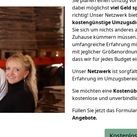
Sie planen einen Umzug vo
dabei möglichst
viel Geld 
richtig! Unser Netzwerk bi
kostengünstige Umzugsdi
Sie sich um nichts anderes 
Zuhause kümmern müssen. W
umfangreiche Erfahrung m
mit jeglicher Größenordnun
dass wir für jedes Budget 
Unser
Netzwerk
ist sorgfäl
Erfahrung im Umzugsberei
Sie möchten eine
Kostenüb
kostenlose und unverbindli
Füllen Sie jetzt das Formula
Angebote.
Kostenlos