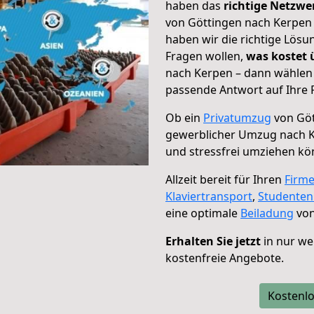
haben das
richtige Netzw
von Göttingen nach Kerpen 
haben wir die richtige Lösu
Fragen wollen,
was kostet
nach Kerpen – dann wählen 
passende Antwort auf Ihre 
Ob ein
Privatumzug
von Göt
gewerblicher Umzug nach 
und stressfrei umziehen kö
Allzeit bereit für Ihren
Firm
Klaviertransport
,
Studente
eine optimale
Beiladung
von
Erhalten Sie jetzt
in nur we
kostenfreie Angebote.
Kostenlo