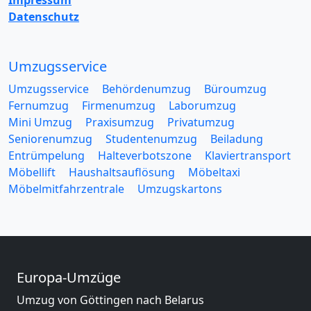
Impressum
Datenschutz
Umzugsservice
Umzugsservice
Behördenumzug
Büroumzug
Fernumzug
Firmenumzug
Laborumzug
Mini Umzug
Praxisumzug
Privatumzug
Seniorenumzug
Studentenumzug
Beiladung
Entrümpelung
Halteverbotszone
Klaviertransport
Möbellift
Haushaltsauflösung
Möbeltaxi
Möbelmitfahrzentrale
Umzugskartons
Europa-Umzüge
Umzug von Göttingen nach Belarus