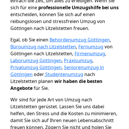
einfach die Zeit, um alles zu erledigen. Wenn Sie
sich für eine
professionelle Umzugshilfe bei uns
entscheiden, können Sie sich auf einen
reibungslosen und stressfreien Umzug von
Göttingen nach Litzelstetten freuen.
Egal, ob Sie einen
Behördenumzug Göttingen
,
Büroumzug nach Litzelstetten
,
Fernumzug
von
Göttingen nach Litzelstetten,
Firmenumzug
,
Laborumzug Göttingen
,
Praxisumzug
,
Privatumzug Göttingen
,
Seniorenumzug in
Göttingen
oder
Studentenumzug
nach
Litzelstetten planen
wir haben die besten
Angebote
für Sie.
Wir sind für jede Art von Umzug nach
Litzelstetten gerüstet. Lassen Sie uns dabei
helfen, den Stress und die Kosten zu minimieren,
damit Sie sich auf Ihren neuen Lebensabschnitt
freuen können.
Zögern Sie nicht und holen Sie