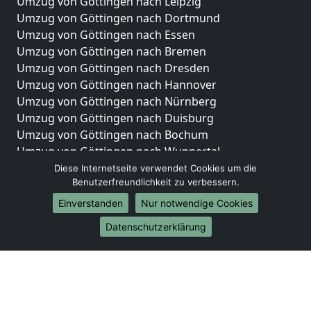
Umzug von Göttingen nach Leipzig
Umzug von Göttingen nach Dortmund
Umzug von Göttingen nach Essen
Umzug von Göttingen nach Bremen
Umzug von Göttingen nach Dresden
Umzug von Göttingen nach Hannover
Umzug von Göttingen nach Nürnberg
Umzug von Göttingen nach Duisburg
Umzug von Göttingen nach Bochum
Umzug von Göttingen nach Wuppertal
Umzug von Göttingen nach Bielefeld
Diese Internetseite verwendet Cookies um die
Benutzerfreundlichkeit zu verbessern.
Umzug von Göttingen nach Bonn
Umzug von Göttingen nach Münster
Einverstanden
Nur notwendige Cookies
Internationale-Umzüge
Datenschutzerklärung
Umzug von Göttingen nach Brasilien
Umzug von Göttingen nach Brunei Darussalam
Umzug von Göttingen nach Burkina Faso
Umzug von Göttingen nach Burundi