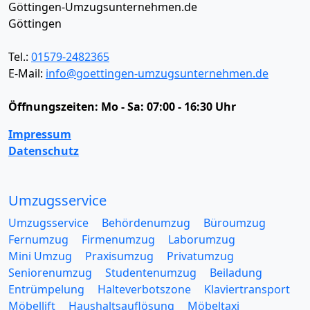
Göttingen-Umzugsunternehmen.de
Göttingen
Tel.:
01579-2482365
E-Mail:
info@goettingen-umzugsunternehmen.de
Öffnungszeiten:
Mo - Sa: 07:00 - 16:30 Uhr
Impressum
Datenschutz
Umzugsservice
Umzugsservice
Behördenumzug
Büroumzug
Fernumzug
Firmenumzug
Laborumzug
Mini Umzug
Praxisumzug
Privatumzug
Seniorenumzug
Studentenumzug
Beiladung
Entrümpelung
Halteverbotszone
Klaviertransport
Möbellift
Haushaltsauflösung
Möbeltaxi