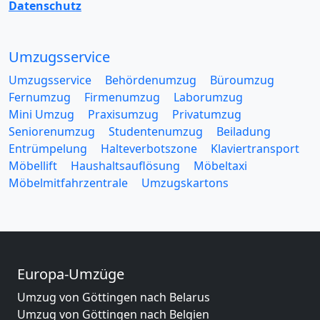
Datenschutz
Umzugsservice
Umzugsservice
Behördenumzug
Büroumzug
Fernumzug
Firmenumzug
Laborumzug
Mini Umzug
Praxisumzug
Privatumzug
Seniorenumzug
Studentenumzug
Beiladung
Entrümpelung
Halteverbotszone
Klaviertransport
Möbellift
Haushaltsauflösung
Möbeltaxi
Möbelmitfahrzentrale
Umzugskartons
Europa-Umzüge
Umzug von Göttingen nach Belarus
Umzug von Göttingen nach Belgien