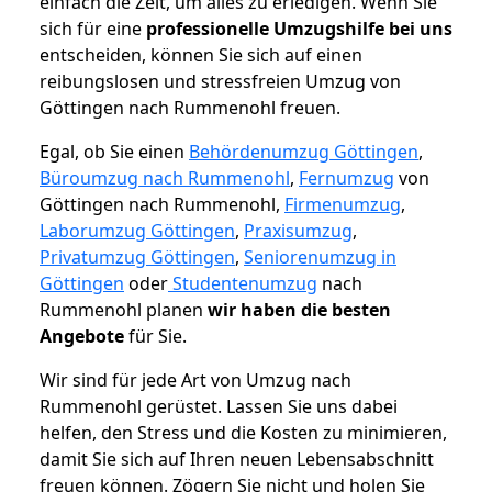
einfach die Zeit, um alles zu erledigen. Wenn Sie
sich für eine
professionelle Umzugshilfe bei uns
entscheiden, können Sie sich auf einen
reibungslosen und stressfreien Umzug von
Göttingen nach Rummenohl freuen.
Egal, ob Sie einen
Behördenumzug Göttingen
,
Büroumzug nach Rummenohl
,
Fernumzug
von
Göttingen nach Rummenohl,
Firmenumzug
,
Laborumzug Göttingen
,
Praxisumzug
,
Privatumzug Göttingen
,
Seniorenumzug in
Göttingen
oder
Studentenumzug
nach
Rummenohl planen
wir haben die besten
Angebote
für Sie.
Wir sind für jede Art von Umzug nach
Rummenohl gerüstet. Lassen Sie uns dabei
helfen, den Stress und die Kosten zu minimieren,
damit Sie sich auf Ihren neuen Lebensabschnitt
freuen können.
Zögern Sie nicht und holen Sie