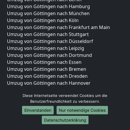
Umzug von Göttingen nach Hamburg
Umzug von Göttingen nach München
Umzug von Göttingen nach Köln
Umzug von Göttingen nach Frankfurt am Main
Umzug von Göttingen nach Stuttgart
Umzug von Göttingen nach Düsseldorf
Umzug von Göttingen nach Leipzig
Umzug von Göttingen nach Dortmund
Umzug von Göttingen nach Essen
Umzug von Göttingen nach Bremen
Umzug von Göttingen nach Dresden
Umzug von Göttingen nach Hannover
Umzug von Göttingen nach Nürnberg
Diese Internetseite verwendet Cookies um die
Umzug von Göttingen nach Duisburg
Benutzerfreundlichkeit zu verbessern.
Umzug von Göttingen nach Bochum
Einverstanden
Nur notwendige Cookies
Umzug von Göttingen nach Wuppertal
Umzug von Göttingen nach Bielefeld
Datenschutzerklärung
Umzug von Göttingen nach Bonn