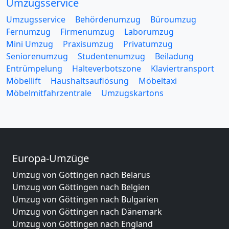
Umzugsservice
Umzugsservice
Behördenumzug
Büroumzug
Fernumzug
Firmenumzug
Laborumzug
Mini Umzug
Praxisumzug
Privatumzug
Seniorenumzug
Studentenumzug
Beiladung
Entrümpelung
Halteverbotszone
Klaviertransport
Möbellift
Haushaltsauflösung
Möbeltaxi
Möbelmitfahrzentrale
Umzugskartons
Europa-Umzüge
Umzug von Göttingen nach Belarus
Umzug von Göttingen nach Belgien
Umzug von Göttingen nach Bulgarien
Umzug von Göttingen nach Dänemark
Umzug von Göttingen nach England