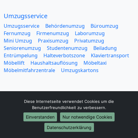
Umzugsservice
Umzugsservice
Behördenumzug
Büroumzug
Fernumzug
Firmenumzug
Laborumzug
Mini Umzug
Praxisumzug
Privatumzug
Seniorenumzug
Studentenumzug
Beiladung
Entrümpelung
Halteverbotszone
Klaviertransport
Möbellift
Haushaltsauflösung
Möbeltaxi
Möbelmitfahrzentrale
Umzugskartons
Diese Internetseite verwendet Cookies um die
Benutzerfreundlichkeit zu verbessern.
Europa-Umzüge
Einverstanden
Nur notwendige Cookies
Umzug von Göttingen nach Belarus
Umzug von Göttingen nach Belgien
Datenschutzerklärung
Umzug von Göttingen nach Bulgarien