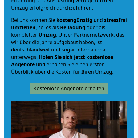
Erfahrung und Ausrüstung verfügt, um den
Umzug erfolgreich durchzuführen.
Bei uns können Sie
kostengünstig
und
stressfrei
umziehen
, sei es als
Beiladung
oder als
kompletter
Umzug
. Unser Partnernetzwerk, das
wir über die Jahre aufgebaut haben, ist
deutschlandweit und sogar international
unterwegs.
Holen Sie sich jetzt kostenlose
Angebote
und erhalten Sie einen ersten
Überblick über die Kosten für Ihren Umzug.
Kostenlose Angebote erhalten