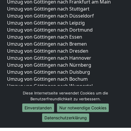
Umzug von Göttingen nach Frankfurt am Main
Umzug von Göttingen nach Stuttgart
Umzug von Göttingen nach Düsseldorf
Umzug von Göttingen nach Leipzig
Umzug von Göttingen nach Dortmund
Umzug von Göttingen nach Essen
Umzug von Göttingen nach Bremen
Umzug von Göttingen nach Dresden
Umzug von Göttingen nach Hannover
Umzug von Göttingen nach Nürnberg
Umzug von Göttingen nach Duisburg
Umzug von Göttingen nach Bochum
Umzug von Göttingen nach Wuppertal
Umzug von Göttingen nach Bielefeld
Diese Internetseite verwendet Cookies um die
Benutzerfreundlichkeit zu verbessern.
Umzug von Göttingen nach Bonn
Umzug von Göttingen nach Münster
Einverstanden
Nur notwendige Cookies
Internationale-Umzüge
Datenschutzerklärung
Umzug von Göttingen nach Brasilien