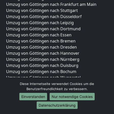
Umzug von Göttingen nach Frankfurt am Main
Umzug von Göttingen nach Stuttgart
Umzug von Göttingen nach Düsseldorf
Umzug von Göttingen nach Leipzig
Umzug von Göttingen nach Dortmund
Umzug von Göttingen nach Essen
Umzug von Göttingen nach Bremen
Umzug von Göttingen nach Dresden
Umzug von Göttingen nach Hannover
Umzug von Göttingen nach Nürnberg
Umzug von Göttingen nach Duisburg
Umzug von Göttingen nach Bochum
Umzug von Göttingen nach Wuppertal
Umzug von Göttingen nach Bielefeld
Diese Internetseite verwendet Cookies um die
Benutzerfreundlichkeit zu verbessern.
Umzug von Göttingen nach Bonn
Umzug von Göttingen nach Münster
Einverstanden
Nur notwendige Cookies
Internationale-Umzüge
Datenschutzerklärung