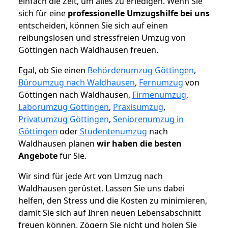
einfach die Zeit, um alles zu erledigen. Wenn Sie
sich für eine
professionelle Umzugshilfe bei uns
entscheiden, können Sie sich auf einen
reibungslosen und stressfreien Umzug von
Göttingen nach Waldhausen freuen.
Egal, ob Sie einen
Behördenumzug Göttingen
,
Büroumzug nach Waldhausen
,
Fernumzug
von
Göttingen nach Waldhausen,
Firmenumzug
,
Laborumzug Göttingen
,
Praxisumzug
,
Privatumzug Göttingen
,
Seniorenumzug in
Göttingen
oder
Studentenumzug
nach
Waldhausen planen
wir haben die besten
Angebote
für Sie.
Wir sind für jede Art von Umzug nach
Waldhausen gerüstet. Lassen Sie uns dabei
helfen, den Stress und die Kosten zu minimieren,
damit Sie sich auf Ihren neuen Lebensabschnitt
freuen können.
Zögern Sie nicht und holen Sie