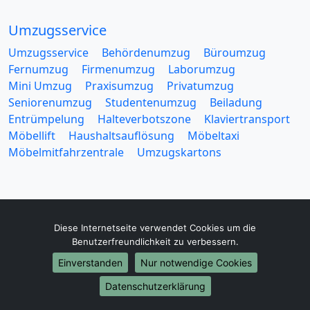
Umzugsservice
Umzugsservice
Behördenumzug
Büroumzug
Fernumzug
Firmenumzug
Laborumzug
Mini Umzug
Praxisumzug
Privatumzug
Seniorenumzug
Studentenumzug
Beiladung
Entrümpelung
Halteverbotszone
Klaviertransport
Möbellift
Haushaltsauflösung
Möbeltaxi
Möbelmitfahrzentrale
Umzugskartons
Diese Internetseite verwendet Cookies um die
Europa-Umzüge
Benutzerfreundlichkeit zu verbessern.
Umzug von Göttingen nach Belarus
Einverstanden
Nur notwendige Cookies
Umzug von Göttingen nach Belgien
Datenschutzerklärung
Umzug von Göttingen nach Bulgarien