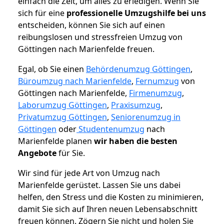
einfach die Zeit, um alles zu erledigen. Wenn Sie
sich für eine
professionelle Umzugshilfe bei uns
entscheiden, können Sie sich auf einen
reibungslosen und stressfreien Umzug von
Göttingen nach Marienfelde freuen.
Egal, ob Sie einen
Behördenumzug Göttingen
,
Büroumzug nach Marienfelde
,
Fernumzug
von
Göttingen nach Marienfelde,
Firmenumzug
,
Laborumzug Göttingen
,
Praxisumzug
,
Privatumzug Göttingen
,
Seniorenumzug in
Göttingen
oder
Studentenumzug
nach
Marienfelde planen
wir haben die besten
Angebote
für Sie.
Wir sind für jede Art von Umzug nach
Marienfelde gerüstet. Lassen Sie uns dabei
helfen, den Stress und die Kosten zu minimieren,
damit Sie sich auf Ihren neuen Lebensabschnitt
freuen können.
Zögern Sie nicht und holen Sie