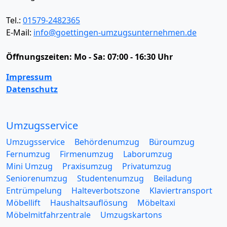
Tel.:
01579-2482365
E-Mail:
info@goettingen-umzugsunternehmen.de
Öffnungszeiten:
Mo - Sa: 07:00 - 16:30 Uhr
Impressum
Datenschutz
Umzugsservice
Umzugsservice
Behördenumzug
Büroumzug
Fernumzug
Firmenumzug
Laborumzug
Mini Umzug
Praxisumzug
Privatumzug
Seniorenumzug
Studentenumzug
Beiladung
Entrümpelung
Halteverbotszone
Klaviertransport
Möbellift
Haushaltsauflösung
Möbeltaxi
Möbelmitfahrzentrale
Umzugskartons