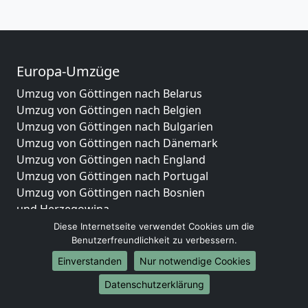
Europa-Umzüge
Umzug von Göttingen nach Belarus
Umzug von Göttingen nach Belgien
Umzug von Göttingen nach Bulgarien
Umzug von Göttingen nach Dänemark
Umzug von Göttingen nach England
Umzug von Göttingen nach Portugal
Umzug von Göttingen nach Bosnien
und Herzegowina
Umzug von Göttingen nach Irland
Diese Internetseite verwendet Cookies um die
Benutzerfreundlichkeit zu verbessern.
Umzug von Göttingen nach Lettland
Umzug von Göttingen nach Zypern
Einverstanden
Nur notwendige Cookies
Umzug von Göttingen nach Kroatien
Datenschutzerklärung
Umzug von Göttingen nach Estland