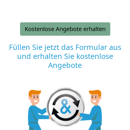
Kostenlose Angebote erhalten
Füllen Sie jetzt das Formular aus
und erhalten Sie kostenlose
Angebote