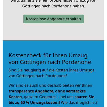
wird, damit Sie einen problemlosen Umzug von
Göttingen nach Pordenone haben.
Kostenlose Angebote erhalten
Kostencheck für Ihren Umzug
von Göttingen nach Pordenone
Sind Sie neugierig auf die Kosten Ihres Umzugs
von Göttingen nach Pordenone?
Wir sind es auch und deshalb bieten wir Ihnen
transparente Angebote
,
ohne versteckte
Kosten
, ganz im Gegenteil – bei uns
sparen Sie
bis zu 60 % Umzugskosten!
Wie das möglich ist?