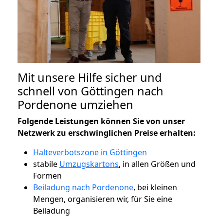
Mit unsere Hilfe sicher und
schnell von Göttingen nach
Pordenone umziehen
Folgende Leistungen können Sie von unser
Netzwerk zu erschwinglichen Preise erhalten:
Halteverbotszone in Göttingen
stabile
Umzugskartons
, in allen Größen und
Formen
Beiladung nach Pordenone
, bei kleinen
Mengen, organisieren wir, für Sie eine
Beiladung