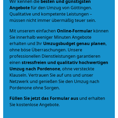
Wir kennen die
besten und günstigsten
Angebote
für den Umzug von Göttingen.
Qualitative und kompetente Leistungen –
müssen nicht immer übermäßig teuer sein.
Mit unserem einfachen
Online-Formular
können
Sie innerhalb weniger Minuten Angebote
erhalten und Ihr
Umzugsbudget
genau
planen
,
ohne böse Überraschungen. Unsere
professionellen Dienstleistungen garantieren
einen
stressfreien und qualitativ hochwertigen
Umzug nach Pordenone
, ohne versteckte
Klauseln. Vertrauen Sie auf uns und unser
Netzwerk und genießen Sie den Umzug nach
Pordenone ohne Sorgen.
Füllen Sie jetzt das Formular aus
und erhalten
Sie kostenlose Angebote.