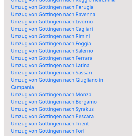
Umzug von Göttingen nach Perugia
Umzug von Göttingen nach Ravenna
Umzug von Göttingen nach Livorno
Umzug von Göttingen nach Cagliari
Umzug von Göttingen nach Rimini
Umzug von Göttingen nach Foggia
Umzug von Göttingen nach Salerno
Umzug von Göttingen nach Ferrara
Umzug von Göttingen nach Latina
Umzug von Göttingen nach Sassari
Umzug von Göttingen nach Giugliano in
Campania
Umzug von Göttingen nach Monza
Umzug von Göttingen nach Bergamo
Umzug von Göttingen nach Syrakus
Umzug von Göttingen nach Pescara
Umzug von Göttingen nach Trient
Umzug von Göttingen nach Forlì