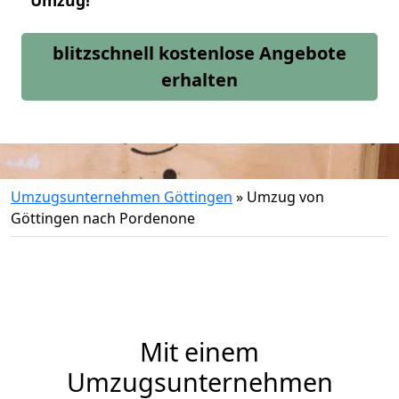
Umzug!
blitzschnell kostenlose Angebote
erhalten
Umzugsunternehmen Göttingen
»
Umzug von
Göttingen nach Pordenone
Mit einem
Umzugsunternehmen