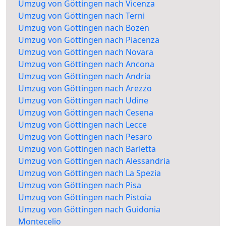
Umzug von Göttingen nach Vicenza
Umzug von Göttingen nach Terni
Umzug von Göttingen nach Bozen
Umzug von Göttingen nach Piacenza
Umzug von Göttingen nach Novara
Umzug von Göttingen nach Ancona
Umzug von Göttingen nach Andria
Umzug von Göttingen nach Arezzo
Umzug von Göttingen nach Udine
Umzug von Göttingen nach Cesena
Umzug von Göttingen nach Lecce
Umzug von Göttingen nach Pesaro
Umzug von Göttingen nach Barletta
Umzug von Göttingen nach Alessandria
Umzug von Göttingen nach La Spezia
Umzug von Göttingen nach Pisa
Umzug von Göttingen nach Pistoia
Umzug von Göttingen nach Guidonia
Montecelio