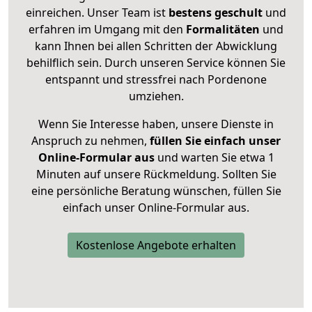
einreichen. Unser Team ist
bestens geschult
und
erfahren im Umgang mit den
Formalitäten
und
kann Ihnen bei allen Schritten der Abwicklung
behilflich sein. Durch unseren Service können Sie
entspannt und stressfrei nach Pordenone
umziehen.
Wenn Sie Interesse haben, unsere Dienste in
Anspruch zu nehmen,
füllen Sie einfach unser
Online-Formular aus
und warten Sie etwa 1
Minuten auf unsere Rückmeldung. Sollten Sie
eine persönliche Beratung wünschen, füllen Sie
einfach unser Online-Formular aus.
Kostenlose Angebote erhalten