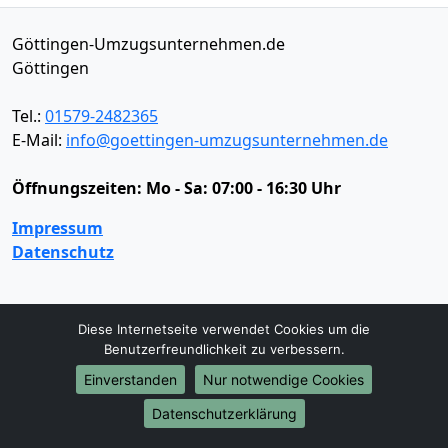
Göttingen-Umzugsunternehmen.de
Göttingen
Tel.:
01579-2482365
E-Mail:
info@goettingen-umzugsunternehmen.de
Öffnungszeiten:
Mo - Sa: 07:00 - 16:30 Uhr
Impressum
Datenschutz
Umzugsservice
Diese Internetseite verwendet Cookies um die
Benutzerfreundlichkeit zu verbessern.
Umzugsservice
Behördenumzug
Büroumzug
Fernumzug
Firmenumzug
Laborumzug
Einverstanden
Nur notwendige Cookies
Mini Umzug
Praxisumzug
Privatumzug
Datenschutzerklärung
Seniorenumzug
Studentenumzug
Beiladung